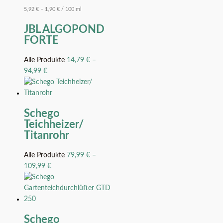
5,92
€
–
1,90
€
/
100
ml
JBL ALGOPOND
FORTE
Alle Produkte
14,79
€
–
94,99
€
Schego
Teichheizer/
Titanrohr
Alle Produkte
79,99
€
–
109,99
€
Schego