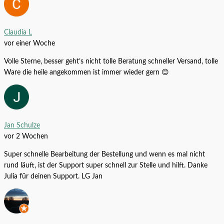
11,99
€
– /
Stk.
Claudia L
Nymphaea lotus – Roter Tigerlotus
vor einer Woche
Alle Produkte
11,99
€
–
54,99
€
Volle Sterne, besser geht’s nicht tolle Beratung schneller Versand, tolle
Egeria densa
Ware die heile angekommen ist immer wieder gern 😊
Alle Produkte
3,49
€
Jan Schulze
vor 2 Wochen
Super schnelle Bearbeitung der Bestellung und wenn es mal nicht
rund läuft, ist der Support super schnell zur Stelle und hilft. Danke
Julia für deinen Support. LG Jan