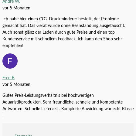
Andre W.
vor 5 Monaten
Ich habe hier einen CO2 Druckminderer bestellt, der Probleme
gemacht hat. Das Gerät wurde ohne Beanstandung ausgetauscht.
Auch sonst glänz der Laden durch gute Preise und einen top
Kundenservice mit schnellem Feedback. Ich kann den Shop sehr
empfehlen!
Angebot!
AQUA-NOA CO2 Adapter 15 Dennerle
Einweg-Druckminderer M10x1.25 auf
Fred B
Mooskugel (Aegagropila linnaei)
Sodastream Flasche
vor 5 Monaten
Alle Produkte
3,49
€
Ursprünglicher Preis war:
Gutes Preis-Leistungsverhältnis bei hochwertigen
Alle Produkte
16,99
€
3,49 €
2,99
€
Aktueller Preis ist: 2,99 €.
Aquaristikprodukten. Sehr freundliche, schnelle und kompetente
Antworten. Schnelle Lieferzeit . Komplette Abwicklung war echt Klasse
!