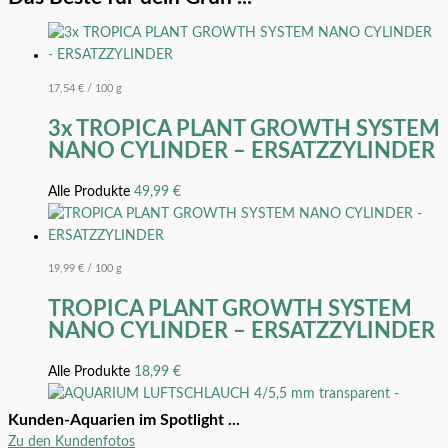
17,54
€
/
100
g
3x TROPICA PLANT GROWTH SYSTEM
NANO CYLINDER – ERSATZZYLINDER
Alle Produkte
49,99
€
19,99
€
/
100
g
Angebot!
TROPICA PLANT GROWTH SYSTEM
NANO CYLINDER – ERSATZZYLINDER
Chihiros WRGB II Pro LED
Aquariumbeleuchtung
Alle Produkte
18,99
€
Alle Produkte
199,99
€
–
449,99
€
Kunden-Aquarien im Spotlight ...
Zu den Kundenfotos