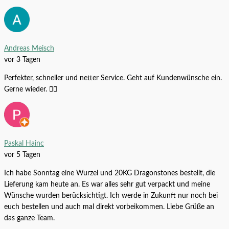
Andreas Meisch
vor 3 Tagen
Komplettset CO2 Anlage Sodastream
Perfekter, schneller und netter Service. Geht auf Kundenwünsche ein.
Gerne wieder. 👍🏻
Alle Produkte
69,99
€
–
119,99
€
Komplettset CO2 Anlage Sodastream
Paskal Hainc
Alle Produkte
69,99
€
–
119,99
€
vor 5 Tagen
Ich habe Sonntag eine Wurzel und 20KG Dragonstones bestellt, die
Lieferung kam heute an. Es war alles sehr gut verpackt und meine
Wünsche wurden berücksichtigt. Ich werde in Zukunft nur noch bei
euch bestellen und auch mal direkt vorbeikommen. Liebe Grüße an
das ganze Team.