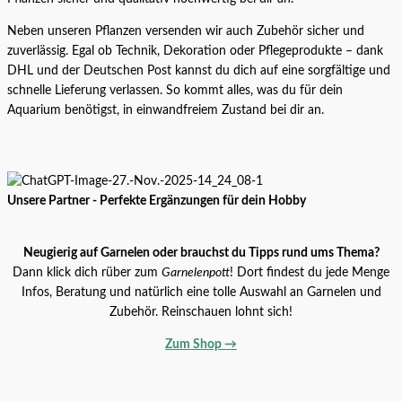
Neben unseren Pflanzen versenden wir auch Zubehör sicher und
zuverlässig. Egal ob Technik, Dekoration oder Pflegeprodukte – dank
DHL und der Deutschen Post kannst du dich auf eine sorgfältige und
schnelle Lieferung verlassen. So kommt alles, was du für dein
Aquarium benötigst, in einwandfreiem Zustand bei dir an.
16,98
€
/
100
g
Unsere Partner - Perfekte Ergänzungen für dein Hobby
ARKA Plantscaper Dünnflüssig 50 g |
Sekundenkleber
Neugierig auf Garnelen oder brauchst du Tipps rund ums Thema?
Dann klick dich rüber zum
Garnelenpott
! Dort findest du jede Menge
Alle Produkte
8,49
€
6,49
€
/
100
g
Infos, Beratung und natürlich eine tolle Auswahl an Garnelen und
Zubehör. Reinschauen lohnt sich!
JBL PRONOVO BEL HOLIDAY
Zum Shop →
Alle Produkte
2,79
€