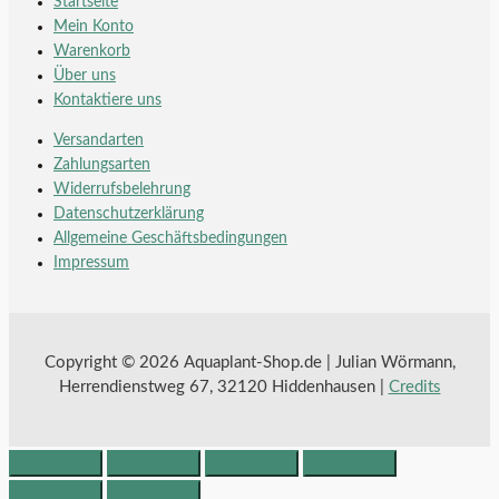
Startseite
Mein Konto
Warenkorb
Über uns
Kontaktiere uns
Versandarten
Zahlungsarten
Widerrufsbelehrung
Datenschutzerklärung
Allgemeine Geschäftsbedingungen
Aquaplant “Tweezy” Set
JBL PROCLEAN BAC
Impressum
Alle Produkte
1,99
€
–
34,99
€
Alle Produkte
5,99
€
Copyright © 2026 Aquaplant-Shop.de | Julian Wörmann,
Herrendienstweg 67, 32120 Hiddenhausen |
Credits