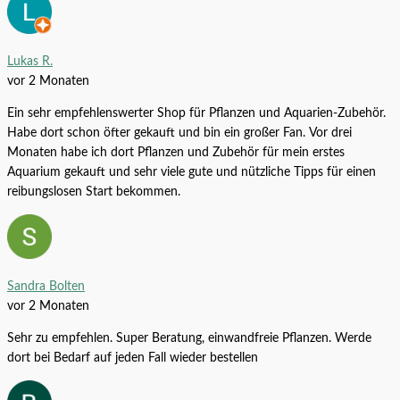
Alle Produkte
4,00
€
Lukas R.
vor 2 Monaten
Ein sehr empfehlenswerter Shop für Pflanzen und Aquarien-Zubehör.
Habe dort schon öfter gekauft und bin ein großer Fan. Vor drei
Monaten habe ich dort Pflanzen und Zubehör für mein erstes
Aquarium gekauft und sehr viele gute und nützliche Tipps für einen
reibungslosen Start bekommen.
Anubias barteri sp. auf Wurzel XL
Sandra Bolten
vor 2 Monaten
Alle Produkte
27,99
€
Aquarium Innenfilter Happet Orca
Sehr zu empfehlen. Super Beratung, einwandfreie Pflanzen. Werde
dort bei Bedarf auf jeden Fall wieder bestellen
Alle Produkte
9,99
€
–
24,99
€