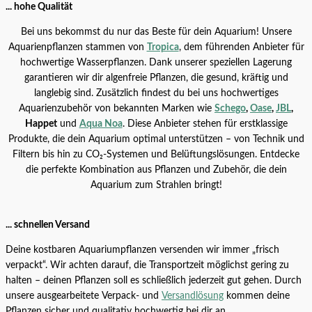
Happet AquaLED Aufsatzleuchte
... hohe Qualität
Alle Produkte
19,99
€
–
68,99
€
Bei uns bekommst du nur das Beste für dein Aquarium! Unsere
Aquarienpflanzen stammen von
Tropica
, dem führenden Anbieter für
hochwertige Wasserpflanzen. Dank unserer speziellen Lagerung
garantieren wir dir algenfreie Pflanzen, die gesund, kräftig und
langlebig sind. Zusätzlich findest du bei uns hochwertiges
Aquarienzubehör von bekannten Marken wie
Schego
,
Oase
,
JBL
,
Happet
und
Aqua Noa
. Diese Anbieter stehen für erstklassige
Produkte, die dein Aquarium optimal unterstützen – von Technik und
Filtern bis hin zu CO₂-Systemen und Belüftungslösungen. Entdecke
Angebot!
die perfekte Kombination aus Pflanzen und Zubehör, die dein
Chihiros WRGB Universal LED
Aquarium zum Strahlen bringt!
Alle Produkte
179,99
€
–
345,99
€
... schnellen Versand
Deine kostbaren Aquariumpflanzen versenden wir immer „frisch
verpackt“. Wir achten darauf, die Transportzeit möglichst gering zu
TROPICA CO2 SYSTEM NANO
halten – deinen Pflanzen soll es schließlich jederzeit gut gehen. Durch
unsere ausgearbeitete Verpack- und
Versandlösung
kommen deine
Alle Produkte
79,99
€
Pflanzen sicher und qualitativ hochwertig bei dir an.