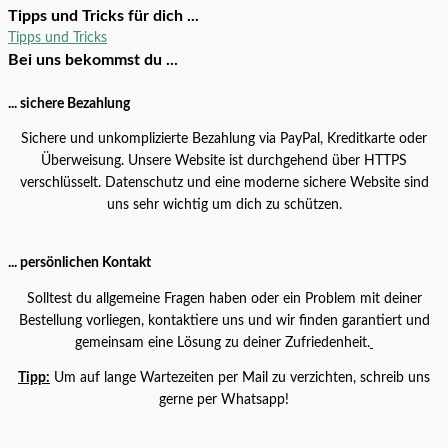
0,29
€
/
m
Tipps und Tricks für dich ...
Tipps und Tricks
AQUARIUM LUFTSCHLAUCH 4/5,5
Bei uns bekommst du ...
mm transparent – Meterware
... sichere Bezahlung
Alle Produkte
0,29
€
Sichere und unkomplizierte Bezahlung via PayPal, Kreditkarte oder
Überweisung. Unsere Website ist durchgehend über HTTPS
verschlüsselt. Datenschutz und eine moderne sichere Website sind
uns sehr wichtig um dich zu schützen.
... persönlichen Kontakt
Angebot!
Solltest du allgemeine Fragen haben oder ein Problem mit deiner
Chihiros Dosieranlage – verschiedene
Bestellung vorliegen, kontaktiere uns und wir finden garantiert und
Varianten
gemeinsam eine Lösung zu deiner Zufriedenheit.
Alle Produkte
79,99
€
–
109,99
€
Tipp:
Um auf lange Wartezeiten per Mail zu verzichten, schreib uns
gerne per Whatsapp!