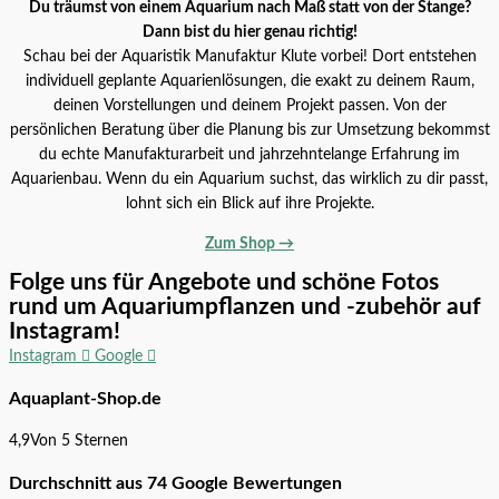
Du träumst von einem Aquarium nach Maß statt von der Stange?
Dann bist du hier genau richtig!
Schau bei der Aquaristik Manufaktur Klute vorbei! Dort entstehen
individuell geplante Aquarienlösungen, die exakt zu deinem Raum,
deinen Vorstellungen und deinem Projekt passen. Von der
persönlichen Beratung über die Planung bis zur Umsetzung bekommst
du echte Manufakturarbeit und jahrzehntelange Erfahrung im
Aquarienbau. Wenn du ein Aquarium suchst, das wirklich zu dir passt,
lohnt sich ein Blick auf ihre Projekte.
Bucephalandra sordidula ‘Blue’
Zum Shop →
Alle Produkte
6,99
€
Folge uns für Angebote und schöne Fotos
rund um Aquariumpflanzen und -zubehör auf
Instagram!
Halter “Prime” für Abdeckscheiben
Instagram
Google
Alle Produkte
0,99
€
Aquaplant-Shop.de
4,9
Von 5 Sternen
Durchschnitt aus 74 Google Bewertungen