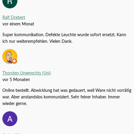
Ralf Drebert
vor einem Monat
Super kommunikation. Defekte Leuchte wurde sofort ersetzt. Kann
ich nur weiterempfehlen. Vielen Dank.
Thorsten Ungerechts (Uni)
AQUA-NOA CO2 Adapter 16 JBL
vor 5 Monaten
Einweg-Druckminderer M10x1 auf
Sodastream Flasche
Online bestellt. Abwicklung hat was gedauert, weil Ware nicht vorrätig
Happet U-Jet Filter Aquarium
war. Aber anstandslos kommuniziert. Sehr feiner Inhaber. Immer
Schwammfilter
Alle Produkte
16,99
€
wieder gerne.
Alle Produkte
3,49
€
–
6,99
€