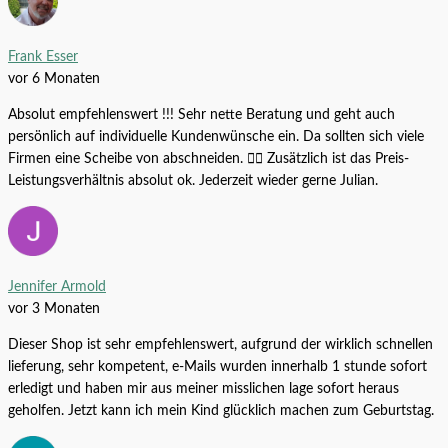
Moorwurzel Moorkienwurzel 15-20 cm
Frank Esser
Alle Produkte
4,99
€
vor 6 Monaten
Absolut empfehlenswert !!! Sehr nette Beratung und geht auch
persönlich auf individuelle Kundenwünsche ein. Da sollten sich viele
Firmen eine Scheibe von abschneiden. 👍🏼 Zusätzlich ist das Preis-
Leistungsverhältnis absolut ok. Jederzeit wieder gerne Julian.
Jennifer Armold
vor 3 Monaten
7,99
€
–
6,60
€
/
Stk.
Dieser Shop ist sehr empfehlenswert, aufgrund der wirklich schnellen
lieferung, sehr kompetent, e-Mails wurden innerhalb 1 stunde sofort
Aponogeton madagascariensis
erledigt und haben mir aus meiner misslichen lage sofort heraus
Tropica Pflanzen-Schnapper
geholfen. Jetzt kann ich mein Kind glücklich machen zum Geburtstag.
Alle Produkte
7,99
€
–
32,99
€
Überraschung