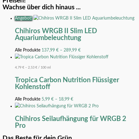
Preisen!
Wachse über dich hinaus ...
Angebot!
Chihiros WRGB II Slim LED
Aquariumbeleuchtung
Alle Produkte
137,99
€
–
289,99
€
4,79
€
–
2,53
€
/
100
ml
Tropica Carbon Nutrition Flüssiger
Kohlenstoff
Alle Produkte
5,99
€
–
18,99
€
Chihiros Seilaufhängung für WRGB 2
Pro
Das Beste für dein Grün ...
Chihiros
24,90
€