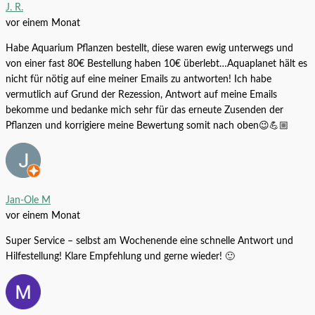
J. R.
Microsorum – Anubias ‘Duet’ auf
vor einem Monat
Wurzel XL
Habe Aquarium Pflanzen bestellt, diese waren ewig unterwegs und
Alle Produkte
27,99
€
AQUA-NOA CO2 Adapter 13 Tropica
von einer fast 80€ Bestellung haben 10€ überlebt…Aquaplanet hält es
auf Sodastream
nicht für nötig auf eine meiner Emails zu antworten! Ich habe
vermutlich auf Grund der Rezession, Antwort auf meine Emails
Alle Produkte
16,99
€
bekomme und bedanke mich sehr für das erneute Zusenden der
Pflanzen und korrigiere meine Bewertung somit nach oben😉💪🏼
Jan-Ole M
vor einem Monat
Super Service – selbst am Wochenende eine schnelle Antwort und
Hilfestellung! Klare Empfehlung und gerne wieder! 🙂
–
6,60
€
/
Stk.