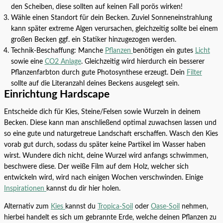
den Scheiben, diese sollten auf keinen Fall porös wirken!
Wähle einen Standort für dein Becken. Zuviel Sonneneinstrahlung
kann später extreme Algen verursachen, gleichzeitig sollte bei einem
großen Becken ggf. ein Statiker hinzugezogen werden.
Technik-Beschaffung: Manche
Pflanzen
benötigen ein gutes
Licht
sowie eine
CO2 Anlage
. Gleichzeitig wird hierdurch ein besserer
Pflanzenfarbton durch gute Photosynthese erzeugt. Dein
Filter
sollte auf die Literanzahl deines Beckens ausgelegt sein.
Einrichtung Hardscape
Entscheide dich für Kies, Steine/Felsen sowie Wurzeln in deinem
Becken. Diese kann man anschließend optimal zuwachsen lassen und
so eine gute und naturgetreue Landschaft erschaffen. Wasch den Kies
vorab gut durch, sodass du später keine Partikel im Wasser haben
wirst. Wundere dich nicht, deine Wurzel wird anfangs schwimmen,
beschwere diese. Der weiße Film auf dem Holz, welcher sich
entwickeln wird, wird nach einigen Wochen verschwinden. Einige
Inspirationen
kannst du dir hier holen.
Alternativ zum
Kies
kannst du
Tropica-Soil
oder
Oase-Soil
nehmen,
hierbei handelt es sich um gebrannte Erde, welche deinen Pflanzen zu