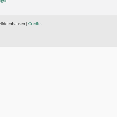
ngen
 Hiddenhausen |
Credits