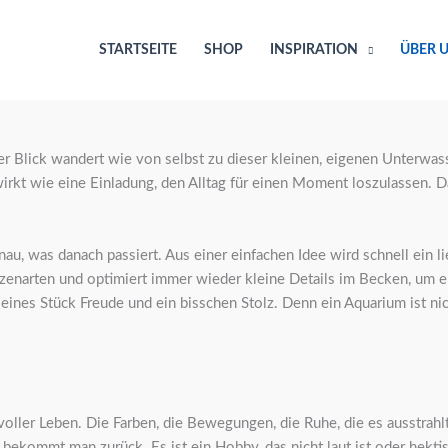
STARTSEITE
SHOP
INSPIRATION
ÜBER 
 Blick wandert wie von selbst zu dieser kleinen, eigenen Unterwasser
 wirkt wie eine Einladung, den Alltag für einen Moment loszulassen
, was danach passiert. Aus einer einfachen Idee wird schnell ein li
lanzenarten und optimiert immer wieder kleine Details im Becken, u
leines Stück Freude und ein bisschen Stolz. Denn ein Aquarium ist ni
ller Leben. Die Farben, die Bewegungen, die Ruhe, die es ausstrahlt
ekommt man zurück. Es ist ein Hobby, das nicht laut ist oder hektisch