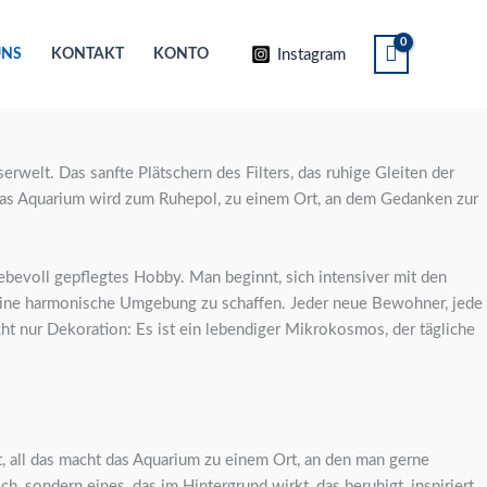
Instagram
UNS
KONTAKT
KONTO
welt. Das sanfte Plätschern des Filters, das ruhige Gleiten der
. Das Aquarium wird zum Ruhepol, zu einem Ort, an dem Gedanken zur
ebevoll gepflegtes Hobby. Man beginnt, sich intensiver mit den
m eine harmonische Umgebung zu schaffen. Jeder neue Bewohner, jede
cht nur Dekoration: Es ist ein lebendiger Mikrokosmos, der tägliche
, all das macht das Aquarium zu einem Ort, an den man gerne
, sondern eines, das im Hintergrund wirkt, das beruhigt, inspiriert