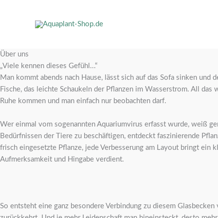
Über uns
„Viele kennen dieses Gefühl...“
Man kommt abends nach Hause, lässt sich auf das Sofa sinken und der
Fische, das leichte Schaukeln der Pflanzen im Wasserstrom. All das
Ruhe kommen und man einfach nur beobachten darf.
Wer einmal vom sogenannten Aquariumvirus erfasst wurde, weiß genau
Bedürfnissen der Tiere zu beschäftigen, entdeckt faszinierende Pf
frisch eingesetzte Pflanze, jede Verbesserung am Layout bringt ein k
Aufmerksamkeit und Hingabe verdient.
So entsteht eine ganz besondere Verbindung zu diesem Glasbecken vo
zurückkehrt. Und je mehr Leidenschaft man hineinsteckt, desto mehr b