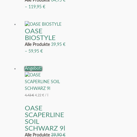
Alle Produkte
64,95
€
–
119,95
€
OASE
BIOSTYLE
Alle Produkte
39,95
€
–
59,95
€
Ursprünglicher
Aktueller
Angebot!
Preis
Preis
war:
ist:
39,90 €
37,99 €.
4,43
€
4,22
€
/
l
OASE
SCAPERLINE
SOIL
SCHWARZ 9l
Alle Produkte
39,90
€