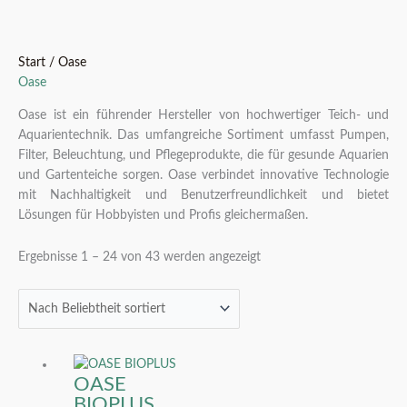
w
ä
h
Nach
Start
/ Oase
Beliebtheit
Oase
l
sortiert
e
Oase ist ein führender Hersteller von hochwertiger Teich- und
n
Aquarientechnik. Das umfangreiche Sortiment umfasst Pumpen,
Filter, Beleuchtung, und Pflegeprodukte, die für gesunde Aquarien
und Gartenteiche sorgen. Oase verbindet innovative Technologie
mit Nachhaltigkeit und Benutzerfreundlichkeit und bietet
Lösungen für Hobbyisten und Profis gleichermaßen.
Ergebnisse 1 – 24 von 43 werden angezeigt
OASE
BIOPLUS