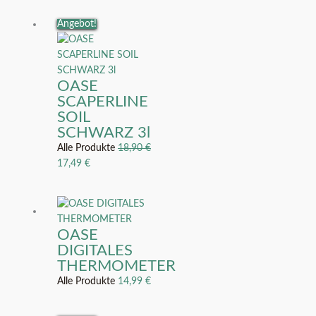
Ursprünglicher
Aktueller
Angebot!
Preis
Preis
war:
ist:
18,90 €
17,49 €.
OASE
SCAPERLINE
SOIL
SCHWARZ 3l
Alle Produkte
18,90
€
17,49
€
OASE
DIGITALES
THERMOMETER
Alle Produkte
14,99
€