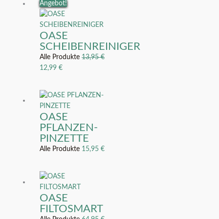
Ursprünglicher
Aktueller
Angebot!
Preis
Preis
war:
ist:
OASE
13,95 €
12,99 €.
SCHEIBENREINIGER
Alle Produkte
13,95
€
12,99
€
OASE
PFLANZEN-
PINZETTE
Alle Produkte
15,95
€
OASE
FILTOSMART