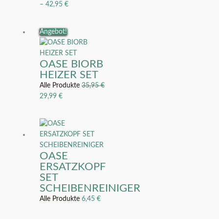
–
42,95
€
Ursprünglicher
Aktueller
Angebot!
Preis
Preis
war:
ist:
OASE BIORB
35,95 €
29,99 €.
HEIZER SET
Alle Produkte
35,95
€
29,99
€
OASE
ERSATZKOPF
SET
SCHEIBENREINIGER
Alle Produkte
6,45
€