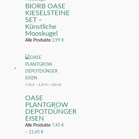
BIORB OASE
KIESELSTEINE
SET –
Künstliche
Mooskugel
Alle Produkte
3,99
€
7,45
€
–
4,29
€
/
100
ml
OASE
PLANTGROW
DEPOTDÜNGER
EISEN
Alle Produkte
7,45
€
–
21,45
€