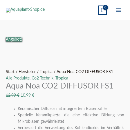
Aqua
Ursprünglicher
Ursprünglicher
Aktueller
Aktueller
Angebot!
Noa
Preis
Preis
Preis
Preis
CO2
war:
war:
ist:
ist:
DIFFUSOR
12,99 €
12,99 €
10,99 €.
10,99 €.
FS1
Menge
Start
/
Hersteller
/
Tropica
/ Aqua Noa CO2 DIFFUSOR FS1
Alle Produkte
,
Co2 Technik
,
Tropica
Aqua Noa CO2 DIFFUSOR FS1
12,99
€
10,99
€
Keramischer Diffusor mit integriertem Blasenzähler
Spezielle Keramikplatte, die eine effektive Bildung von
Mikroblasen gewährleistet
Verbessert die Verwertung des Kohlendioxids im Verhältnis