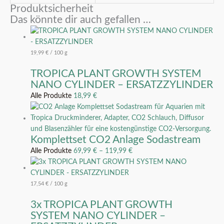
Produktsicherheit
Das könnte dir auch gefallen …
19,99
€
/
100
g
TROPICA PLANT GROWTH SYSTEM
NANO CYLINDER – ERSATZZYLINDER
Alle Produkte
18,99
€
Komplettset CO2 Anlage Sodastream
Alle Produkte
69,99
€
–
119,99
€
17,54
€
/
100
g
3x TROPICA PLANT GROWTH
SYSTEM NANO CYLINDER –