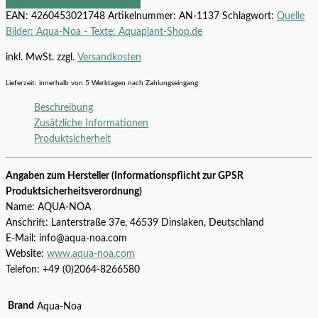
EAN:
4260453021748
Artikelnummer:
AN-1137
Schlagwort:
Quelle
Bilder: Aqua-Noa - Texte: Aquaplant-Shop.de
inkl. MwSt.
zzgl.
Versandkosten
Lieferzeit:
innerhalb von 5 Werktagen nach Zahlungseingang
Beschreibung
Zusätzliche Informationen
Produktsicherheit
Angaben zum Hersteller (Informationspflicht zur GPSR
Produktsicherheitsverordnung)
Name: AQUA-NOA
Anschrift: Lanterstraße 37e, 46539 Dinslaken, Deutschland
E-Mail: info@aqua-noa.com
Website:
www.aqua-noa.com
Telefon: +49 (0)2064-8266580
Brand
Aqua-Noa