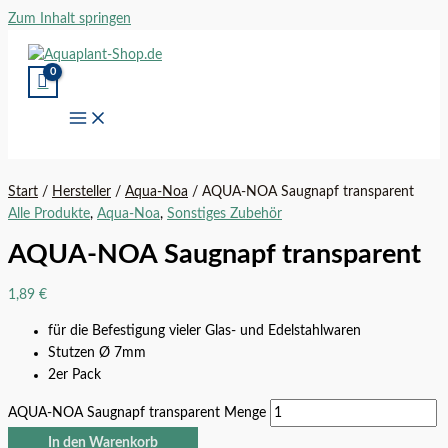
Zum Inhalt springen
Start
/
Hersteller
/
Aqua-Noa
/ AQUA-NOA Saugnapf transparent
Alle Produkte
,
Aqua-Noa
,
Sonstiges Zubehör
AQUA-NOA Saugnapf transparent
1,89
€
für die Befestigung vieler Glas- und Edelstahlwaren
Stutzen Ø 7mm
2er Pack
AQUA-NOA Saugnapf transparent Menge
In den Warenkorb