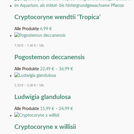
Cryptocoryne wendtii ‘Tropica’
Alle Produkte
6,99
€
7,50
€
–
7,40
€
/
Stk.
Pogostemon deccanensis
Alle Produkte
22,49
€
–
36,99
€
5,33
€
–
5,00
€
/
Stk.
Ludwigia glandulosa
Alle Produkte
15,99
€
–
24,99
€
Cryptocoryne x willisii