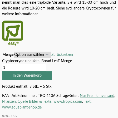
nennt man dies eine triploide Variante. Sie wird 15-30 cm hoch und
die Rosette wird 10-20 cm breit. Siehe evtl. andere Cryptocorynen für
weitere Informationen.
Menge
Zurücksetzen
Cryptocoryne undulata 'Broad Leaf' Menge
In den Warenkorb
Produkt enthält: 3
Stk.
– 5
Stk.
EAN:
Artikelnummer:
TRO-110A
Schlagwörter:
Nur Premiumversand
,
Pflanzen
,
Quelle Bilder & Texte: www.tropica.com
,
Text:
www.aquaplant-shop.de
0,00
€
/
Stk.