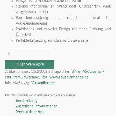
Passgenau für 4 Dosierflaschen à 450 ml
Flexibel montierbar an Wand oder Unterschrank dank
vorgebohrter Löcher
Korrosionsbeständig und robust – ideal für
Aquarienumgebung
Praktisches und stilvolles Design für mehr Ordnung und
Übersicht
Perfekte Ergänzung zur Chihiros Dosieranlage
In den Warenkorb
Artikelnummer:
11c21002
Schlagwörter:
Bilder: AS-Aquaristik
,
Nur Premiumversand
,
Text: www.aquaplant-shop.de
inkl. MwSt.
zzgl.
Versandkosten
Lieferzeit:
innerhalb von 3 Werktagen nach Zahlungseingang
Beschreibung
Zusätzliche Informationen
Produktsicherheit