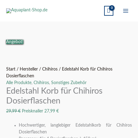
Edelstahl
Ursprünglicher
Aktueller
Angebot!
Korb
Preis
Preis
für
war:
ist:
Chihiros
29,99 €
27,99 €.
Dosierflaschen
Start
/
Hersteller
/
Chihiros
/ Edelstahl Korb für Chihiros
Menge
Dosierflaschen
Alle Produkte
,
Chihiros
,
Sonstiges Zubehör
Edelstahl Korb für Chihiros
Dosierflaschen
29,99
€
Preisknaller
27,99
€
Hochwertiger, langlebiger Edelstahlkorb für Chihiros
Dosierflaschen