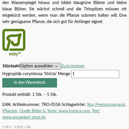
den Wasserspiegel hinaus und bildet blaugrüne Blätter und kleine
blaue Blüten. Sie wächst schnell und die Tirbspitzen müssen oft
eingekürzt werden, wenn man die Pflanze submers halten will. Eine
sehr genügsame Pflanze, die sich gut für Anfänger eignet.
Stückzahl
Zurücksetzen
Hygrophila corymbosa 'Stricta' Menge
In den Warenkorb
Produkt enthält: 1
Stk.
– 5
Stk.
EAN:
Artikelnummer:
TRO-053A
Schlagwörter:
Nur Premiumversand
,
Pflanzen
,
Quelle Bilder & Texte: www.tropica.com
,
Text:
www.aquaplant-shop.de
5,99
€
–
5,00
€
/
Stk.