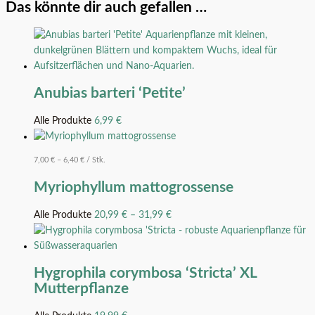
Das könnte dir auch gefallen …
Anubias barteri ‘Petite’
Alle Produkte
6,99
€
7,00
€
–
6,40
€
/
Stk.
Myriophyllum mattogrossense
Alle Produkte
20,99
€
–
31,99
€
Hygrophila corymbosa ‘Stricta’ XL
Mutterpflanze