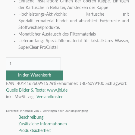
Einfache Installation: Öffnen der oberen Kappe, Einfügen
der Kartusche in Behälter, Aufstecken der Kappe
Hochleistungs-Aktivkohle: Kartusche mit
Spezialfiltermaterial bindet und absorbiert Futterreste und
Stoffwechselprodukte.
Monatlicher Austausch des Filtermaterials
Lieferumfang: Spezialfiltermaterial für kristallklares Wasser,
SuperClear ProCristal
In den Warenkorb
EAN:
4014162609915
Artikelnummer:
JBL-6099100
Schlagwort:
Quelle Bilder & Texte: www.jbl.de
inkl. MwSt.
zzgl.
Versandkosten
Lieferzeit:
innerhalb von 3 Werktagen nach Zahlungseingang
Beschreibung
Zusätzliche Informationen
Produktsicherheit