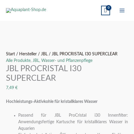
JBL
Ursprünglicher
Aktueller
PROCRISTAL
Preis
Preis
I30
war:
ist:
Start
/
Hersteller
/
JBL
/ JBL PROCRISTAL I30 SUPERCLEAR
SUPERCLEAR
13,95 €
12,99 €.
Alle Produkte
,
JBL
,
Wasser- und Pflanzenpflege
Menge
JBL PROCRISTAL I30
SUPERCLEAR
7,49
€
Hochleistungs-Aktivkohle für kristallklares Wasser
Passend für JBL ProCristal i30 Innenfilter:
Anwendungsfertige Kartusche für kristallklares Wasser in
Aquarien