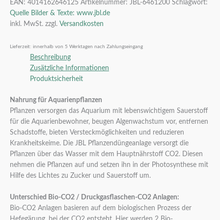
EAN:
4014162646125
Artikelnummer:
JBL-6461200
Schlagwort:
Quelle Bilder & Texte: www.jbl.de
inkl. MwSt.
zzgl.
Versandkosten
Lieferzeit:
innerhalb von 5 Werktagen nach Zahlungseingang
Beschreibung
Zusätzliche Informationen
Produktsicherheit
Nahrung für Aquarienpflanzen
Pflanzen versorgen das Aquarium mit lebenswichtigem Sauerstoff
für die Aquarienbewohner, beugen Algenwachstum vor, entfernen
Schadstoffe, bieten Versteckmöglichkeiten und reduzieren
Krankheitskeime. Die JBL Pflanzendüngeanlage versorgt die
Pflanzen über das Wasser mit dem Hauptnährstoff CO2. Diesen
nehmen die Pflanzen auf und setzen ihn in der Photosynthese mit
Hilfe des Lichtes zu Zucker und Sauerstoff um.
Unterschied Bio-CO2 / Druckgasflaschen-CO2 Anlagen:
Bio-CO2 Anlagen basieren auf dem biologischen Prozess der
Hefegärung, bei der CO2 entsteht. Hier werden 2 Bio-