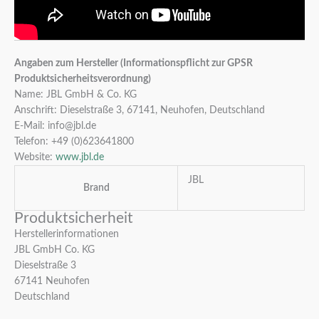
Angaben zum Hersteller (Informationspflicht zur GPSR
Produktsicherheitsverordnung)
Name: JBL GmbH & Co. KG
Anschrift: Dieselstraße 3, 67141, Neuhofen, Deutschland
E-Mail: info@jbl.de
Telefon: +49 (0)623641800
Website:
www.jbl.de
JBL
Brand
Produktsicherheit
Herstellerinformationen
JBL GmbH Co. KG
Dieselstraße 3
67141 Neuhofen
Deutschland