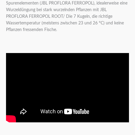
Spurenelementen (JBL PROFLORA FERROPOL), idealerweise eine
Wurzeldüngung bei stark wurzelnden Pflanzen mit JBL
PROFLORA FERROPOL ROOT/ Die 7 Kugeln, die richtige
Wassertemperatur (meistens zwischen 23 und 26 °C) und keine
Pflanzen fressenden Fische.