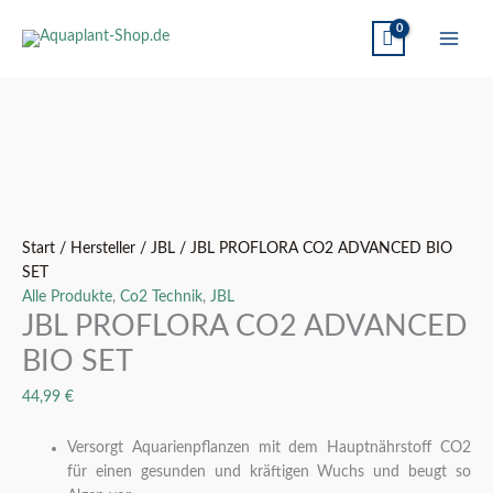
JBL
Ursprünglicher
Aktueller
PROFLORA
Preis
Preis
CO2
war:
ist:
ADVANCED
13,95 €
12,99 €.
BIO
Start
/
Hersteller
/
JBL
/ JBL PROFLORA CO2 ADVANCED BIO
SET
SET
Menge
Alle Produkte
,
Co2 Technik
,
JBL
JBL PROFLORA CO2 ADVANCED
BIO SET
44,99
€
Versorgt Aquarienpflanzen mit dem Hauptnährstoff CO2
für einen gesunden und kräftigen Wuchs und beugt so