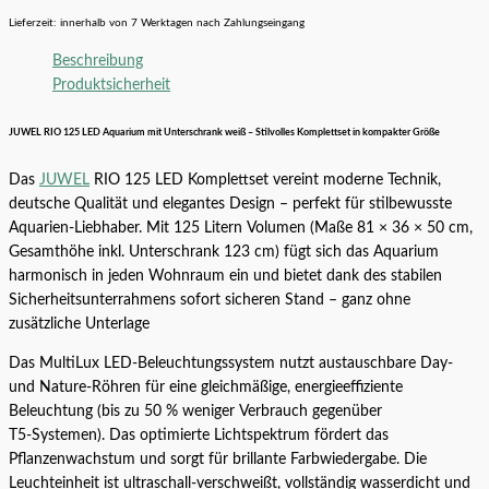
Lieferzeit:
innerhalb von 7 Werktagen nach Zahlungseingang
Beschreibung
Produktsicherheit
JUWEL RIO 125 LED Aquarium mit Unterschrank weiß – Stilvolles Komplettset in kompakter Größe
Das
JUWEL
RIO 125 LED Komplettset vereint moderne Technik,
deutsche Qualität und elegantes Design – perfekt für stilbewusste
Aquarien-Liebhaber. Mit 125 Litern Volumen (Maße 81 × 36 × 50 cm,
Gesamthöhe inkl. Unterschrank 123 cm) fügt sich das Aquarium
harmonisch in jeden Wohnraum ein und bietet dank des stabilen
Sicherheitsunterrahmens sofort sicheren Stand – ganz ohne
zusätzliche Unterlage
Das MultiLux LED-Beleuchtungssystem nutzt austauschbare Day-
und Nature‑Röhren für eine gleichmäßige, energieeffiziente
Beleuchtung (bis zu 50 % weniger Verbrauch gegenüber
T5‑Systemen). Das optimierte Lichtspektrum fördert das
Pflanzenwachstum und sorgt für brillante Farbwiedergabe. Die
Leuchteinheit ist ultraschall-verschweißt, vollständig wasserdicht und