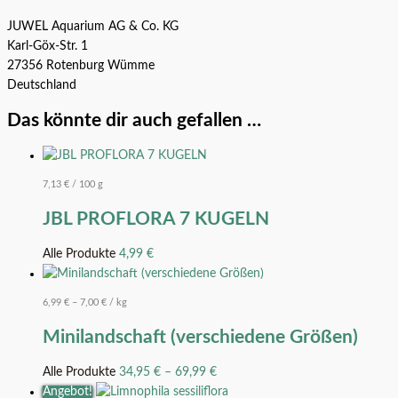
JUWEL Aquarium AG & Co. KG
Karl-Göx-Str. 1
27356 Rotenburg Wümme
Deutschland
Das könnte dir auch gefallen …
7,13
€
/
100
g
JBL PROFLORA 7 KUGELN
Alle Produkte
4,99
€
6,99
€
–
7,00
€
/
kg
Minilandschaft (verschiedene Größen)
Alle Produkte
34,95
€
–
69,99
€
Angebot!