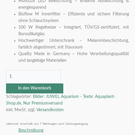
MultiLux LED Beleuchtung – Brillante Ausleuchtung &
energiesparend
Bioflow M Innenfilter – Effiziente und sichere Filterung
ohne Schlauchsystem
100 W Regelheizer – Integriert, TÜV/GS-zertifiziert, mit
Borosilikatglas
Hochwertiger Unterschrank – Melaminbeschichtung,
farblich abgestimmt, mit Stauraum
Quality Made in Germany – Hohe Verarbeitungsqualität
und langlebige Materialien
In den Warenkorb
Schlagwörter:
Bilder: JUWEL Aquarium - Texte: Aquaplant-
Shop.de
,
Nur Premiumversand
inkl. MwSt.
zzgl.
Versandkosten
Lieferzeit:
innerhalb von 7 Werktagen nach Zahlungseingang
Beschreibung