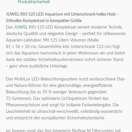
Produktsicherheit
JUWEL RIO 125 LED Aquarium mit Unterschrank helles Holz –
Stilvolles Komplettset in kompakter Größe
Das
JUWEL
RIO 125 LED Komplettset vereint moderne Technik,
deutsche Qualität und elegantes Design – perfekt für stilbewusste
Aquarien-Liebhaber. Mit 125 Litern Volumen (Maße
81 × 36 × 50 cm, Gesamthöhe inkl. Unterschrank 123 cm) fügt
sich das Aquarium harmonisch in jeden Wohnraum ein und bietet
dank des stabilen Sicherheitsunterrahmens sofort sicheren Stand
– ganz ohne zusätzliche Unterlage
Das MultiLux LED-Beleuchtungssystem nutzt austauschbare Day-
und Nature‑Röhren für eine gleichmäßige, energieeffiziente
Beleuchtung (bis zu 50 % weniger Verbrauch gegenüber
T5‑Systemen). Das optimierte Lichtspektrum fördert das
Pflanzenwachstum und sorgt für brillante Farbwiedergabe. Die
Leuchteinheit ist ultraschall-verschweißt, vollständig wasserdicht
und entspricht den europäischen Sicherheitsstandards
Im Inneren sorgt das fest integrierte Bioflow M Filtersystem mit