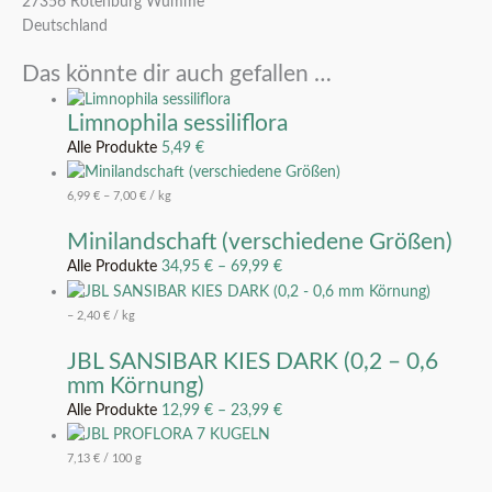
27356 Rotenburg Wümme
Deutschland
Das könnte dir auch gefallen …
Limnophila sessiliflora
Alle Produkte
5,49
€
6,99
€
–
7,00
€
/
kg
Minilandschaft (verschiedene Größen)
Alle Produkte
34,95
€
–
69,99
€
–
2,40
€
/
kg
JBL SANSIBAR KIES DARK (0,2 – 0,6
mm Körnung)
Alle Produkte
12,99
€
–
23,99
€
7,13
€
/
100
g