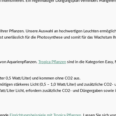
u intensivieren. Ein regelmäßiger Düngungsplan verhindert Mangeler
 Ihrer Pflanzen. Unsere Auswahl an hochwertigen Leuchten ermöglicht 
st unerlässlich für die Photosynthese und somit für das Wachstum Ih
 von Aquarienpflanzen.
Tropica Pflanzen
sind in die Kategorien Easy,
(unter 0,5 Watt/Liter) und kommen ohne CO2 aus.
benötigen stärkeres Licht (0,5 – 1,0 Watt/Liter) und zusätzliche CO2-
att/Liter Licht, erfordern zusätzliche CO2- und Düngergaben sowie 
erende
Einrichtungsbeispiele mit Tropica Pflanzen
. Lassen Sie sich von