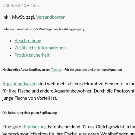
7,00
€
–
6,40
€
/
Stk.
inkl. MwSt.
zzgl.
Versandkosten
Lieferzeit:
innerhalb von 5 Werktagen nach Zahlungseingang
Beschreibung
Zusätzliche Informationen
Produktsicherheit
Hochwertige Aquarienpflanzen von
Tropica
– Für ein gesundes und prächtiges Aquarium
Aquarienpflanzen
sind weit mehr als nur dekorative Elemente in Ih
für Ihre Fische und andere Aquarienbewohner. Durch die Photosynt
junge Fische von Vorteil ist.
Die Bedeutung einer guten Bepflanzung
Eine gute
Bepflanzung
ist entscheidend für das Gleichgewicht in I
Versteckmöglichkeiten für Ihre Fische, was deren Wohlbefinden und