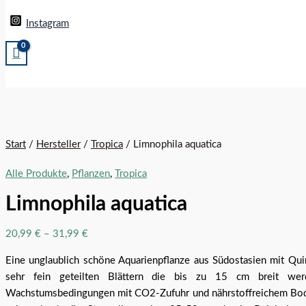
Instagram
Start
/
Hersteller
/
Tropica
/ Limnophila aquatica
Alle Produkte
,
Pflanzen
,
Tropica
Limnophila aquatica
20,99
€
–
31,99
€
Eine unglaublich schöne Aquarienpflanze aus Südostasien mit Quir
sehr fein geteilten Blättern die bis zu 15 cm breit werd
Wachstumsbedingungen mit CO2-Zufuhr und nährstoffreichem Bod