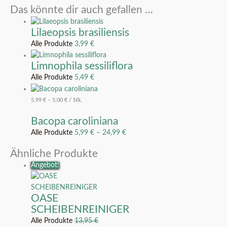
Das könnte dir auch gefallen …
Lilaeopsis brasiliensis
Alle Produkte
3,99
€
Limnophila sessiliflora
Alle Produkte
5,49
€
5,99
€
–
5,00
€
/
Stk.
Bacopa caroliniana
Alle Produkte
5,99
€
–
24,99
€
Ähnliche Produkte
Angebot!
OASE
SCHEIBENREINIGER
Alle Produkte
13,95
€