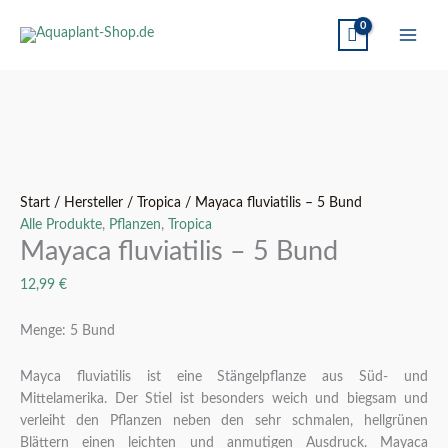
Mayaca
Ursprünglicher
Aktueller
fluviatilis
Preis
Preis
-
war:
ist:
5
13,95 €
12,99 €.
Start
/
Hersteller
/
Tropica
/ Mayaca fluviatilis – 5 Bund
Bund
Alle Produkte
,
Pflanzen
,
Tropica
Menge
Mayaca fluviatilis – 5 Bund
12,99
€
Menge: 5 Bund
Mayca fluviatilis ist eine Stängelpflanze aus Süd- und
Mittelamerika. Der Stiel ist besonders weich und biegsam und
verleiht den Pflanzen neben den sehr schmalen, hellgrünen
Blättern einen leichten und anmutigen Ausdruck. Mayaca