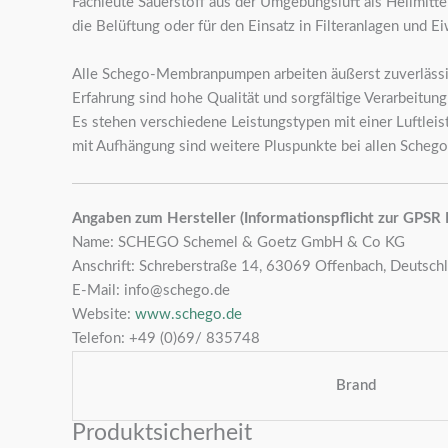
Fachleute Sauerstoff aus der Umgebungsluft als Heilmitte
die Belüftung oder für den Einsatz in Filteranlagen und
Alle Schego-Membranpumpen arbeiten äußerst zuverlässig 
Erfahrung sind hohe Qualität und sorgfältige Verarbeitung
Es stehen verschiedene Leistungstypen mit einer Luftlei
mit Aufhängung sind weitere Pluspunkte bei allen Sch
Angaben zum Hersteller (Informationspflicht zur GPSR
Name: SCHEGO Schemel & Goetz GmbH & Co KG
Anschrift: Schreberstraße 14, 63069 Offenbach, Deutsch
E-Mail: info@schego.de
Website:
www.schego.de
Telefon: +49 (0)69/ 835748
Brand
Produktsicherheit