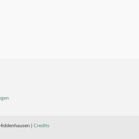
ngen
 Hiddenhausen |
Credits