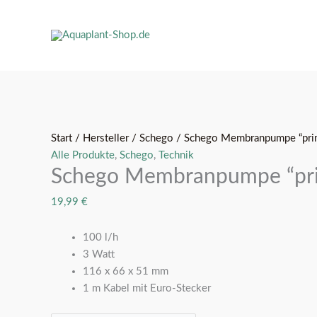
Schego
Membranpumpe
Start
/
Hersteller
/
Schego
/ Schego Membranpumpe “pri
"prima"
Alle Produkte
,
Schego
,
Technik
Menge
Schego Membranpumpe “pr
19,99
€
100 l/h
3 Watt
116 x 66 x 51 mm
1 m Kabel mit Euro-Stecker