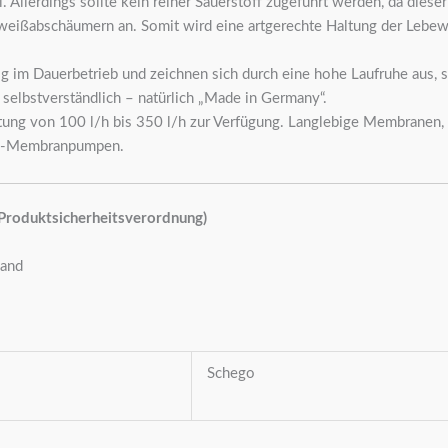
l. Allerdings sollte kein reiner Sauerstoff zugeführt werden, da die
 Eiweißabschäumern an. Somit wird eine artgerechte Haltung der Lebe
im Dauerbetrieb und zeichnen sich durch eine hohe Laufruhe aus, si
 selbstverständlich – natürlich „Made in Germany“.
stung von 100 l/h bis 350 l/h zur Verfügung. Langlebige Membranen, 
ego-Membranpumpen.
 Produktsicherheitsverordnung)
land
Schego